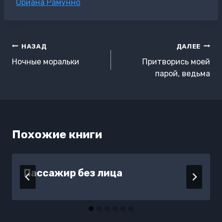
Метки
Ориана Рамунно
записи:
Навигация
НАЗАД
ДАЛЕЕ
по
Ночные моральки
Притворись моей
записям
парой, ведьма
Похожие книги
Пассажир без лица