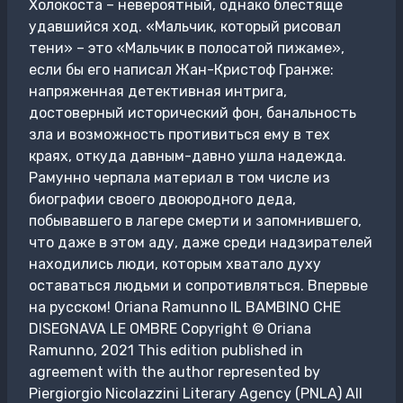
Холокоста – невероятный, однако блестяще
удавшийся ход. «Мальчик, который рисовал
тени» – это «Мальчик в полосатой пижаме»,
если бы его написал Жан-Кристоф Гранже:
напряженная детективная интрига,
достоверный исторический фон, банальность
зла и возможность противиться ему в тех
краях, откуда давным-давно ушла надежда.
Рамунно черпала материал в том числе из
биографии своего двоюродного деда,
побывавшего в лагере смерти и запомнившего,
что даже в этом аду, даже среди надзирателей
находились люди, которым хватало духу
оставаться людьми и сопротивляться. Впервые
на русском! Oriana Ramunno IL BAMBINO CHE
DISEGNAVA LE OMBRE Copyright © Oriana
Ramunno, 2021 This edition published in
agreement with the author represented by
Piergiorgio Nicolazzini Literary Agency (PNLA) All