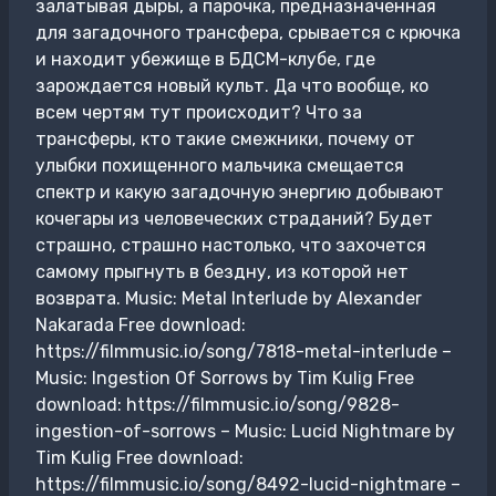
залатывая дыры, а парочка, предназначенная
для загадочного трансфера, срывается с крючка
и находит убежище в БДСМ-клубе, где
зарождается новый культ. Да что вообще, ко
всем чертям тут происходит? Что за
трансферы, кто такие смежники, почему от
улыбки похищенного мальчика смещается
спектр и какую загадочную энергию добывают
кочегары из человеческих страданий? Будет
страшно, страшно настолько, что захочется
самому прыгнуть в бездну, из которой нет
возврата. Music: Metal Interlude by Alexander
Nakarada Free download:
https://filmmusic.io/song/7818-metal-interlude –
Music: Ingestion Of Sorrows by Tim Kulig Free
download: https://filmmusic.io/song/9828-
ingestion-of-sorrows – Music: Lucid Nightmare by
Tim Kulig Free download:
https://filmmusic.io/song/8492-lucid-nightmare –