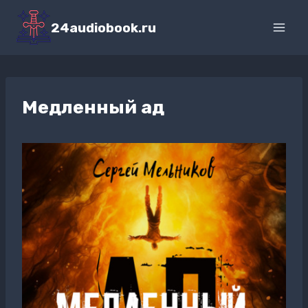
Перейти
к
24audiobook.ru
содержимому
Медленный ад