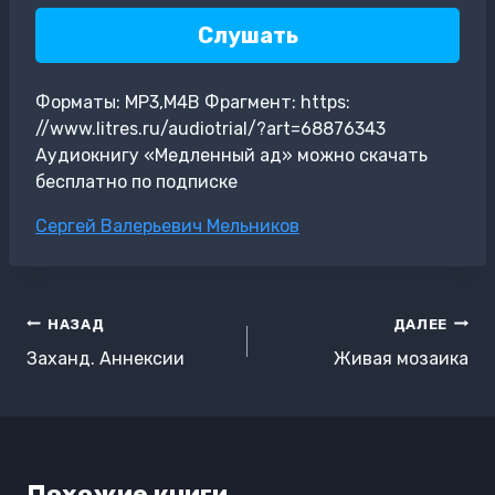
Слушать
Форматы: MP3,M4B Фрагмент: https:
//www.litres.ru/audiotrial/?art=68876343
Аудиокнигу «Медленный ад» можно скачать
бесплатно по подписке
Метки
Сергей Валерьевич Мельников
записи:
Навигация
НАЗАД
ДАЛЕЕ
по
Заханд. Аннексии
Живая мозаика
записям
Похожие книги