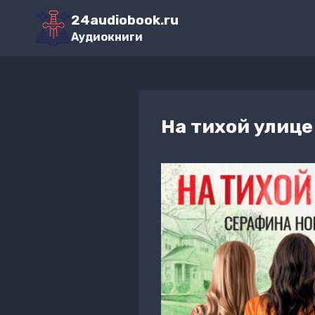
Перейти
24audiobook.ru
к
Аудиокниги
содержимому
На тихой улице