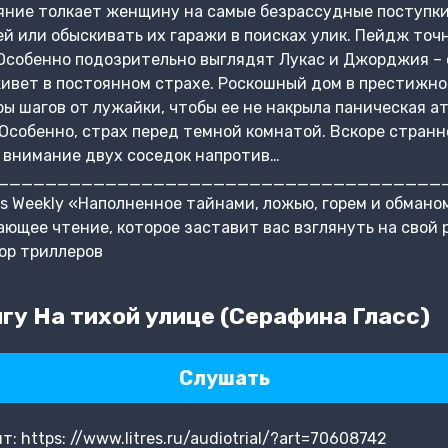
яние толкает женщину на самые безрассудные поступки
й или обыскивать их гаражи в поисках улик. Пейдж точн
 Особенно подозрительно выглядят Лукас и Джорджия –
вет в постоянном страхе. Роскошный дом в престижном
ры шагов от лужайки, чтобы ее не накрыла паническая а
 Особенно, страх перед темной комнатой. Вскоре стра
 внимание двух соседок напротив…
______________________________________ «А
ers Weekly «Наполненное тайнами, ложью, горем и обман
ющее чтение, которое заставит вас взглянуть на свой 
ор триллеров
гу На тихой улице (Серафина Гласс)
Слушать
 https: //www.litres.ru/audiotrial/?art=70608742