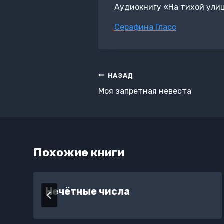
Аудиокнигу «На тихой улиц
Метки
Серафина Гласс
записи:
Навигация
НАЗАД
по
Моя запретная невеста
записям
Похожие книги
Нечётные числа