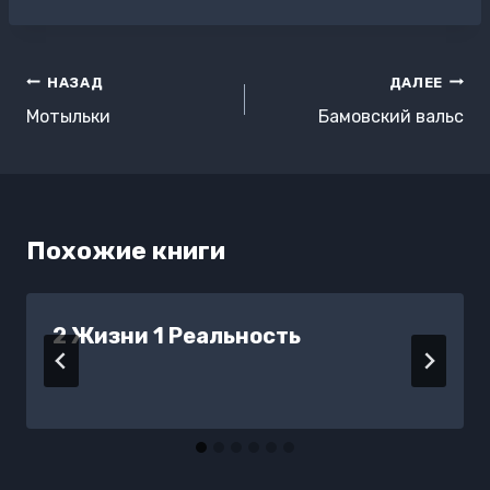
записи:
Навигация
НАЗАД
ДАЛЕЕ
по
Мотыльки
Бамовский вальс
записям
Похожие книги
2 Жизни 1 Реальность