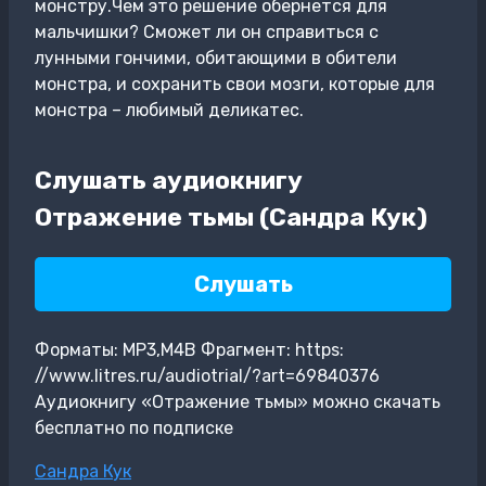
монстру.Чем это решение обернется для
мальчишки? Сможет ли он справиться с
лунными гончими, обитающими в обители
монстра, и сохранить свои мозги, которые для
монстра – любимый деликатес.
Слушать аудиокнигу
Отражение тьмы (Сандра Кук)
Слушать
Форматы: MP3,M4B Фрагмент: https:
//www.litres.ru/audiotrial/?art=69840376
Аудиокнигу «Отражение тьмы» можно скачать
бесплатно по подписке
Метки
Сандра Кук