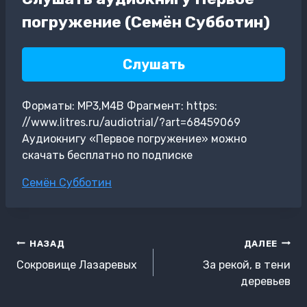
погружение (Семён Субботин)
Слушать
Форматы: MP3,M4B Фрагмент: https:
//www.litres.ru/audiotrial/?art=68459069
Аудиокнигу «Первое погружение» можно
скачать бесплатно по подписке
Метки
Семён Субботин
записи:
Навигация
НАЗАД
ДАЛЕЕ
по
Сокровище Лазаревых
За рекой, в тени
записям
деревьев