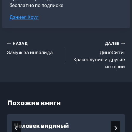
бесплатно по подписке
Метки
Дэниел Коул
записи:
Навигация
НАЗАД
ДАЛЕЕ
по
Замуж за инвалида
ДиноСити.
записям
Кракенлуние и другие
истории
Похожие книги
Человек видимый