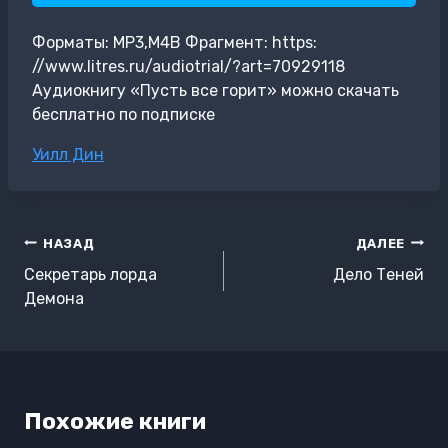
Форматы: MP3,M4B Фрагмент: https:
//www.litres.ru/audiotrial/?art=70929118
Аудиокнигу «Пусть все горит» можно скачать
бесплатно по подписке
Метки
Уилл Дин
записи:
Навигация
НАЗАД
ДАЛЕЕ
по
Секретарь лорда
Дело Теней
записям
Демона
Похожие книги