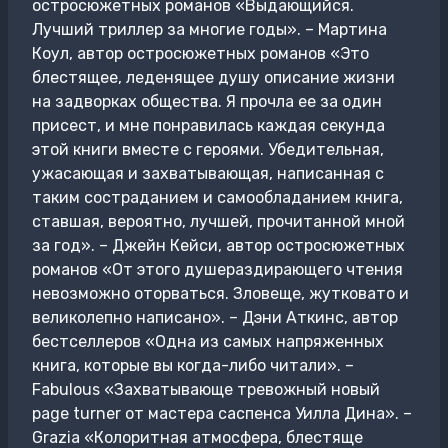
остросюжетных романов «Выдающийся.
Лучший триллер за многие годы». – Мартина
Коул, автор остросюжетных романов «Это
блестящее, леденящее душу описание жизни
на задворках общества. Я прочла ее за один
присест, и мне понравилась каждая секунда
этой книги вместе с героями. Убедительная,
ужасающая и захватывающая, написанная с
таким состраданием и самообладанием книга,
ставшая, вероятно, лучшей, прочитанной мной
за год». – Джейн Кейси, автор остросюжетных
романов «От этого душераздирающего чтения
невозможно оторваться. Зловеще, жутковато и
великолепно написано». – Дэни Аткинс, автор
бестселлеров «Одна из самых напряженных
книга, которые вы когда-либо читали». –
Fabulous «Захватывающе тревожный новый
page turner от мастера саспенса Уилла Дина». –
Grazia «Колоритная атмосфера, блестяще