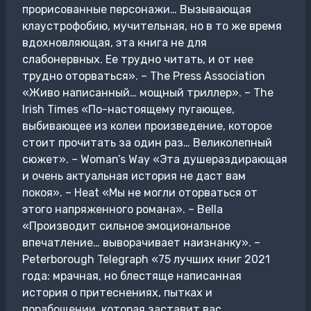
прорисованные персонажи… Вызывающая
клаустрофобию, мучительная, но в то же время
вдохновляющая, эта книга не для
слабонервных. Ее трудно читать, и от нее
трудно оторваться». – The Press Association
«Живо написанный… мощный триллер». – The
Irish Times «По-настоящему пугающее,
выбивающее из колеи произведение, которое
стоит прочитать за один раз… Великолепный
сюжет». – Woman’s Way «Эта душераздирающая
и очень актуальная история не даст вам
покоя». – Heat «Мы не могли оторваться от
этого напряженного романа». – Bella
«Производит сильное эмоциональное
впечатление… выворачивает наизнанку». –
Peterborough Telegraph «75 лучших книг 2021
года: мрачная, но блестяще написанная
история о притеснениях, пытках и
порабощении, которая заставит вас