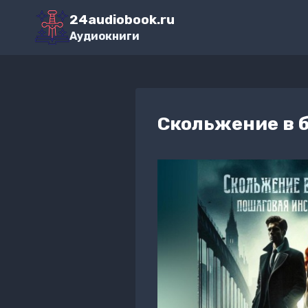
Перейти
24audiobook.ru
к
Аудиокниги
содержимому
Скольжение в 