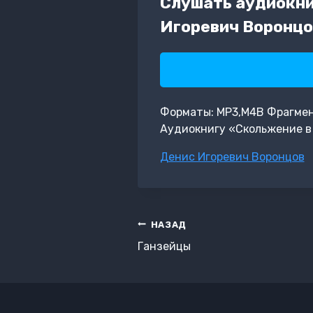
Слушать аудиокни
Игоревич Воронцо
Форматы: MP3,M4B Фрагмент:
Аудиокнигу «Скольжение в 
Метки
Денис Игоревич Воронцов
записи:
Навигация
НАЗАД
по
Ганзейцы
записям