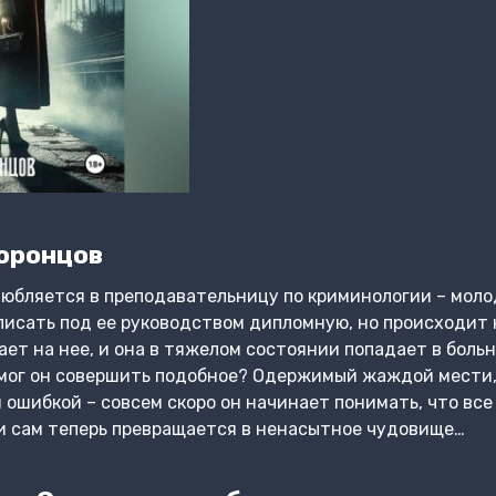
оронцов
юбляется в преподавательницу по криминологии – моло
писать под ее руководством дипломную, но происходит 
ет на нее, и она в тяжелом состоянии попадает в боль
 мог он совершить подобное? Одержимый жаждой мести, 
 ошибкой – совсем скоро он начинает понимать, что все 
н и сам теперь превращается в ненасытное чудовище…