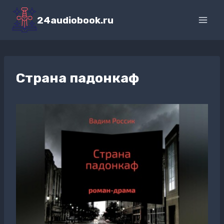
Перейти
к
24audiobook.ru
содержимому
Страна падонкаф