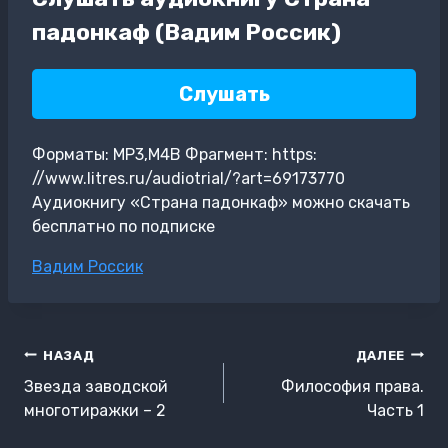
падонкаф (Вадим Россик)
Слушать
Форматы: MP3,M4B Фрагмент: https:
//www.litres.ru/audiotrial/?art=69173770
Аудиокнигу «Страна падонкаф» можно скачать
бесплатно по подписке
Метки
Вадим Россик
записи:
Навигация
НАЗАД
ДАЛЕЕ
по
Звезда заводской
Философия права.
записям
многотиражки – 2
Часть 1