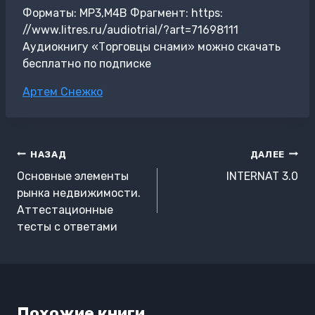
Форматы: MP3,M4B Фрагмент: https:
//www.litres.ru/audiotrial/?art=71698111
Аудиокнигу «Торговцы снами» можно скачать
бесплатно по подписке
Метки
Артем Снежко
записи:
Навигация
НАЗАД
ДАЛЕЕ
по
Основные элементы
INTERNAT 3.0
записям
рынка недвижимости.
Аттестационные
тесты с ответами
Похожие книги