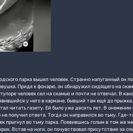
родского парка вышел человек. Странно напуганный он 
евушка. Придя к фонарю, он обнаружил сидящего на ска
 ступоре человек сел на скамью и почти не отвечал. В ка
явившийся у него в кармане, бывший там ещё до прыжка.
стал читать газету. Ей было уже десять лет. В онемении
не получил ответа. Тогда он направился во тьму. Где-т
к прыгнул во тьму парка. Появившись голым в том же ме
рик. Встав на ноги, он почувствовал присутствие за спи