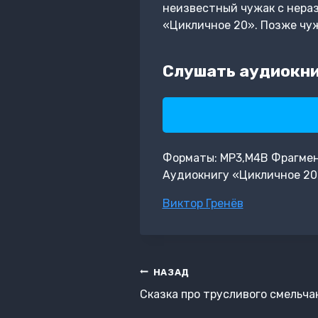
неизвестный чужак с нераз
«Цикличное 20». Позже чу
Слушать аудиокни
Форматы: MP3,M4B Фрагмент: 
Аудиокнигу «Цикличное 20
Метки
Виктор Гренёв
записи:
Навигация
НАЗАД
по
Сказка про трусливого смельча
записям