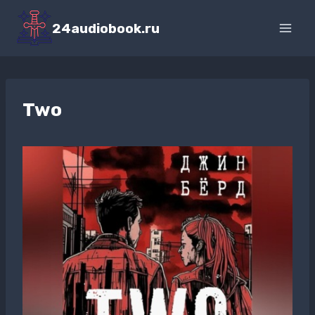
Перейти
к
24audiobook.ru
содержимому
Two