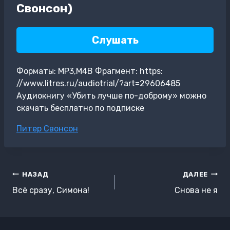
Свонсон)
Слушать
Форматы: MP3,M4B Фрагмент: https:
//www.litres.ru/audiotrial/?art=29606485
Аудиокнигу «Убить лучше по-доброму» можно
скачать бесплатно по подписке
Метки
Питер Свонсон
записи:
Навигация
НАЗАД
ДАЛЕЕ
по
Всё сразу, Симона!
Снова не я
записям