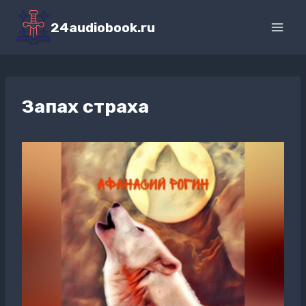
Перейти
к
24audiobook.ru
содержимому
Запах страха