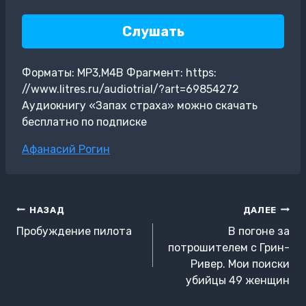
Слушать
Форматы: MP3,M4B Фрагмент: https:
//www.litres.ru/audiotrial/?art=69854272
Аудиокнигу «Запах страха» можно скачать
бесплатно по подписке
Метки
Афанасий Рогин
записи:
Навигация
НАЗАД
ДАЛЕЕ
по
Пробуждение пилота
В погоне за
записям
потрошителем с Грин-
Ривер. Мои поиски
убийцы 49 женщин