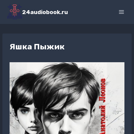
Перейти
к
24audiobook.ru
содержимому
Яшка Пыжик