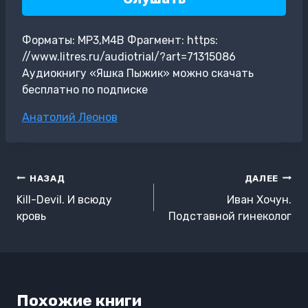
Форматы: MP3,M4B Фрагмент: https:
//www.litres.ru/audiotrial/?art=71315086
Аудиокнигу «Яшка Пыжик» можно скачать
бесплатно по подписке
Метки
Анатолий Леонов
записи:
Навигация
НАЗАД
ДАЛЕЕ
по
Kill-Devil. И всюду
Иван Хочун.
записям
кровь
Подставной гинеколог
Похожие книги