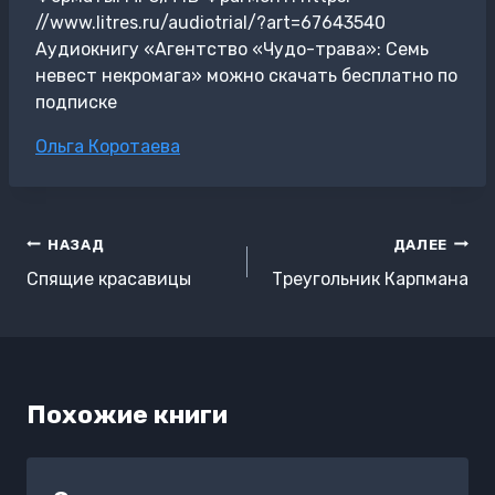
//www.litres.ru/audiotrial/?art=67643540
Аудиокнигу «Агентство «Чудо-трава»: Семь
невест некромага» можно скачать бесплатно по
подписке
Метки
Ольга Коротаева
записи:
Навигация
НАЗАД
ДАЛЕЕ
по
Спящие красавицы
Треугольник Карпмана
записям
Похожие книги