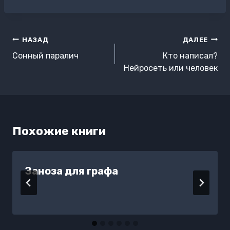
записи:
Навигация
НАЗАД
ДАЛЕЕ
по
Сонный паралич
Кто написал?
записям
Нейросеть или человек
Похожие книги
Заноза для графа