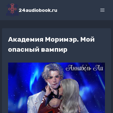
Перейти
к
24audiobook.ru
содержимому
Академия Моримэр. Мой
опасный вампир