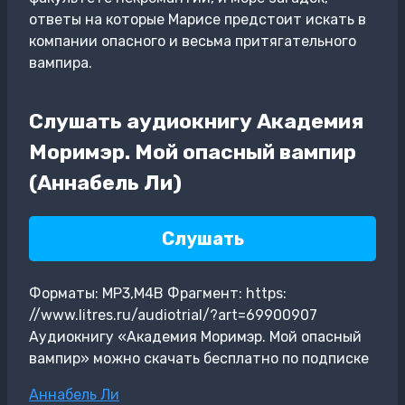
ответы на которые Марисе предстоит искать в
компании опасного и весьма притягательного
вампира.
Слушать аудиокнигу Академия
Моримэр. Мой опасный вампир
(Аннабель Ли)
Слушать
Форматы: MP3,M4B Фрагмент: https:
//www.litres.ru/audiotrial/?art=69900907
Аудиокнигу «Академия Моримэр. Мой опасный
вампир» можно скачать бесплатно по подписке
Метки
Аннабель Ли