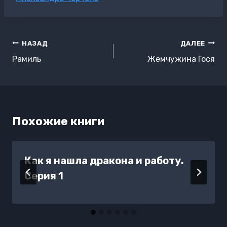
записи:
Навигация
НАЗАД
ДАЛЕЕ
по
Рамиль
Жемчужина Гося
записям
Похожие книги
Как я нашла дракона и работу.
Серия 1