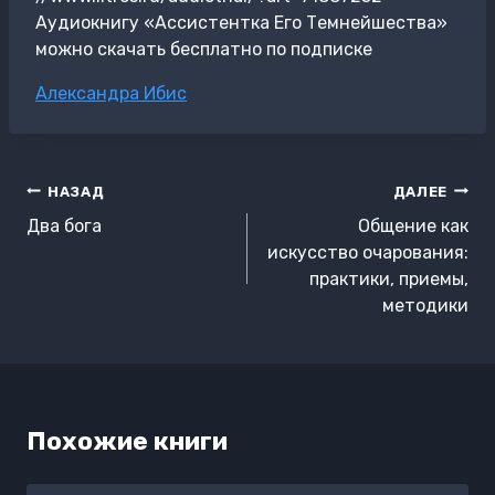
Аудиокнигу «Ассистентка Его Темнейшества»
можно скачать бесплатно по подписке
Метки
Александра Ибис
записи:
Навигация
НАЗАД
ДАЛЕЕ
по
Два бога
Общение как
записям
искусство очарования:
практики, приемы,
методики
Похожие книги