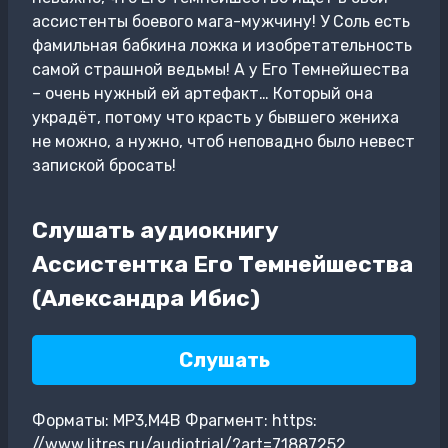
ассистенты боевого мага-мужчину! У Соль есть
фамильная бабкина ложка и изобретательность
самой страшной ведьмы! А у Его Темнейшества
– очень нужный ей артефакт… Который она
украдёт, потому что красть у бывшего жениха
не можно, а нужно, чтоб неповадно было невест
запиской бросать!
Слушать аудиокнигу
Ассистентка Его Темнейшества
(Александра Ибис)
Слушать
Форматы: MP3,M4B Фрагмент: https:
//www.litres.ru/audiotrial/?art=71887252