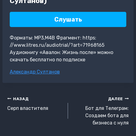
Султанов)
Слушать
Форматы: MP3,M4B Фрагмент: https:
//www.litres.ru/audiotrial/?art=71968165
Аудиокнигу «Авалон: Жизнь после» можно
скачать бесплатно по подписке
Метки
Александр Султанов
записи:
Навигация
НАЗАД
ДАЛЕЕ
по
Серп властителя
Бот для Телеграм:
записям
Создаем бота для
бизнеса с нуля