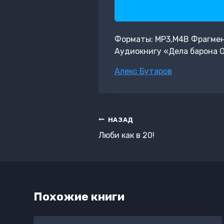
Форматы: MP3,M4B Фрагмент:
Аудиокнигу «Дела барона О
Метки
Алекс Бутаров
записи:
Навигация
НАЗАД
по
Люби как в 20!
записям
Похожие книги