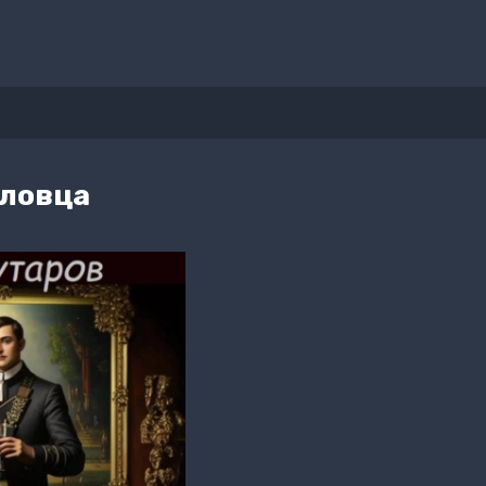
рловца