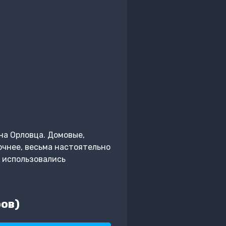
на Орловца. Домовые,
очнее, весьма настоятельно
е использовались
ов)