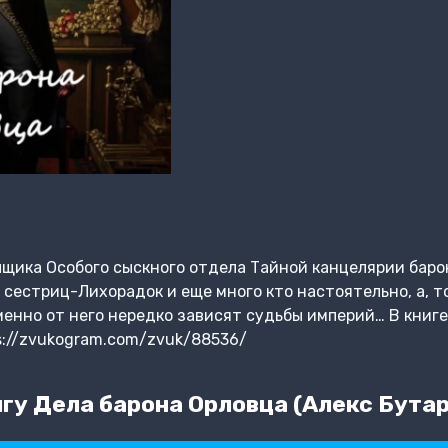
щика Особого сыскного отдела Тайной канцелярии баро
 сестриц-Лихорадок и еще много кто настоятельно, а, т
менно от него нередко зависят судьбы империй… В книг
s://zvukogram.com/zvuk/88536/
гу Дела барона Орловца (Алекс Бутар