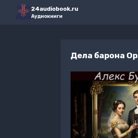
Перейти
24audiobook.ru
к
Аудиокниги
содержимому
Дела барона О