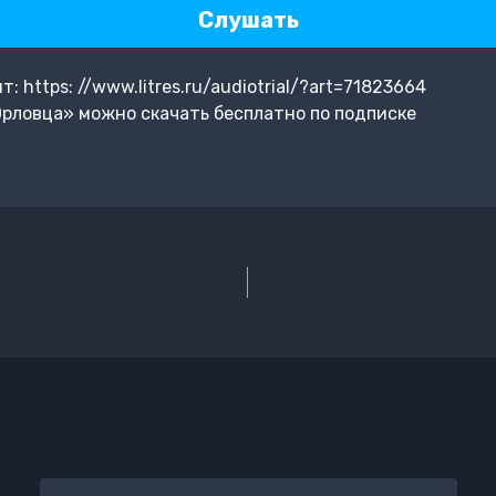
Слушать
 https: //www.litres.ru/audiotrial/?art=71823664
рловца» можно скачать бесплатно по подписке