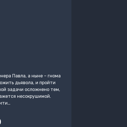
ера Павла, а ныне – гнома
ожить дьявола, и пройти
ной задачи осложнено тем,
кажется несокрушимой.
жити…
)