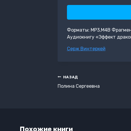
Форматы: MP3,M4B Фрагмент: 
Аудиокнигу «Эффект драко
Метки
Серж Винтеркей
записи:
Навигация
НАЗАД
по
Полина Сергеевна
записям
Похожие книги