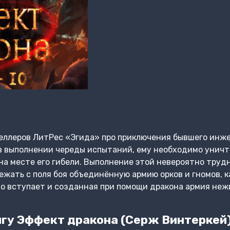
еллеров ЛитРес «Эгида» про приключения бывшего инжен
в выполнении череды испытаний, ему необходимо уничт
на месте его гибели. Выполнение этой невероятно труд
бежать с поля боя объединённую армию орков и гномов, 
ло вступает и созданная при помощи дракона армия не
гу Эффект дракона (Серж Винтеркей