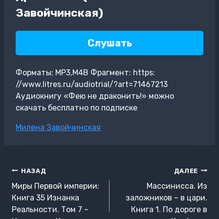
Завойчинская)
Слушать
Форматы: MP3,M4B Фрагмент: https:
//www.litres.ru/audiotrial/?art=71467213
Аудиокнигу «Фею не драконить!» можно
скачать бесплатно по подписке
Метки
Милена Завойчинская
записи:
Навигация
НАЗАД
ДАЛЕЕ
по
Миры Первой империи:
Массинисса. Из
записям
Книга 35 Изнанка
заложников – в цари.
Реальности. Том 7 –
Книга 1. По дороге в