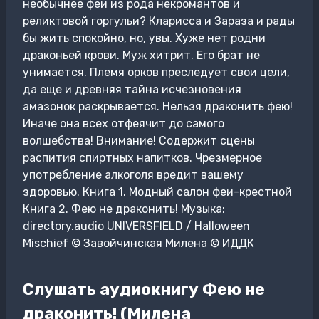
необычнее феи из рода некромантов и
реликтовой горгульи? Кларисса и Зараза и рады
бы жить спокойно, но, увы. Хуже нет родни
драконьей крови. Муж хитрит. Его брат не
унимается. Племя орков преследует свои цели,
да еще и древняя тайна исчезновения
амазонок раскрывается. Нельзя драконить фею!
Иначе она всех отфеячит до самого
волшебства! Внимание! Содержит сцены
распития спиртных напитков. Чрезмерное
употребление алкоголя вредит вашему
здоровью. Книга 1. Модный салон феи-крестной
Книга 2. Фею не драконить! Музыка:
directory.audio UNIVERSFIELD / Halloween
Mischief © Завойчинская Милена © ИДДК
Слушать аудиокнигу Фею не
драконить! (Милена