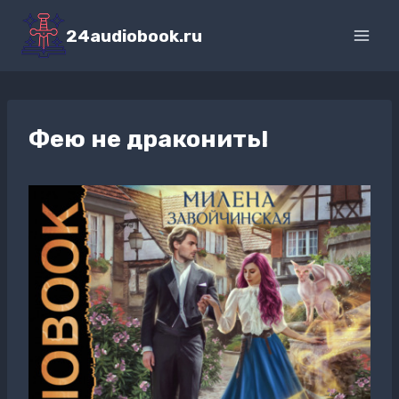
Перейти
к
24audiobook.ru
содержимому
Фею не драконить!