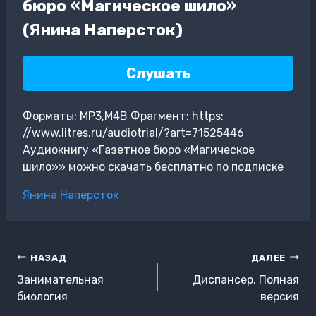
бюро «Магическое шило»
(Янина Наперсток)
Слушать
Форматы: MP3,M4B Фрагмент: https:
//www.litres.ru/audiotrial/?art=71525446
Аудиокнигу «Газетное бюро «Магическое
шило»» можно скачать бесплатно по подписке
Метки
Янина Наперсток
записи:
Навигация
НАЗАД
ДАЛЕЕ
по
Занимательная
Диспансер. Полная
записям
биология
версия