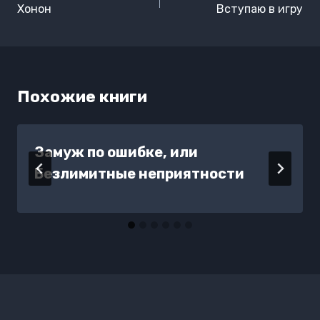
по
Хонон
Вступаю в игру
записям
Похожие книги
Замуж по ошибке, или
Безлимитные неприятности