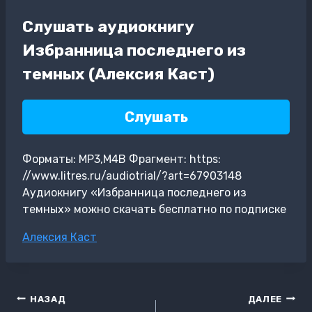
Слушать аудиокнигу
Избранница последнего из
темных (Алексия Каст)
Слушать
Форматы: MP3,M4B Фрагмент: https:
//www.litres.ru/audiotrial/?art=67903148
Аудиокнигу «Избранница последнего из
темных» можно скачать бесплатно по подписке
Метки
Алексия Каст
записи:
Навигация
НАЗАД
ДАЛЕЕ