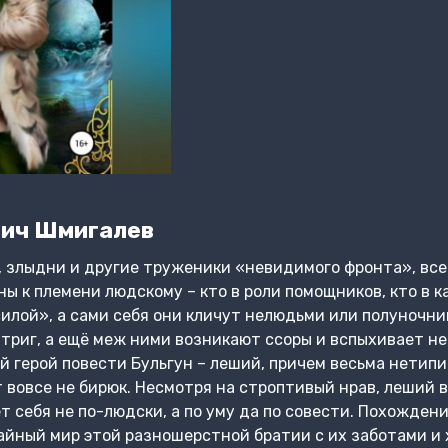
вич Шмигалев
, злыдни и другие труженики «невидимого фронта», все
ы к племени людскому – кто в роли помощников, кто в к
илой», а сами себя они кличут нелюдьми или полуночни
триг, а ещё меж ними возникают ссоры и вспыхивает не
й герой повести Бульгун – леший, причем весьма нетипи
 вовсе не бирюк. Несмотря на строптивый нрав, леший 
 себя не по-людски, а по уму да по совести. Похождени
айный мир этой разношерстной братии с их заботами и 