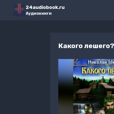
Перейти
24audiobook.ru
к
Аудиокниги
содержимому
Какого лешего?