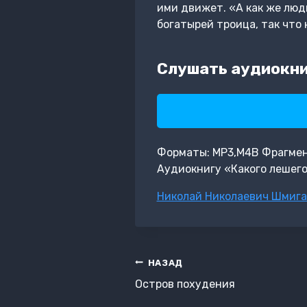
ими движет. «А как же люди
богатырей троица, так что 
Слушать аудиокни
Форматы: MP3,M4B Фрагмент: 
Аудиокнигу «Какого лешего
Метки
Николай Николаевич Шмига
записи:
Навигация
НАЗАД
по
Остров похудения
записям