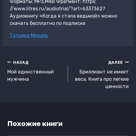
Форматы: MP3,M4B Фрагмент: https:
//www.litres.ru/audiotrial/?art=63373627
Аудиокнигу «Когда я стала ведьмой» можно
скачать бесплатно по подписке
Метки
Татьяна Михаль
записи:
Навигация
НАЗАД
ДАЛЕЕ
по
Мой единственный
Бриллиант не имеет
записям
мужчина
веса. Книга про легкие
ценности
Похожие книги