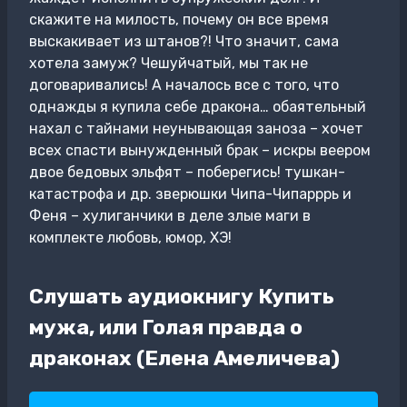
скажите на милость, почему он все время
выскакивает из штанов?! Что значит, сама
хотела замуж? Чешуйчатый, мы так не
договаривались! А началось все с того, что
однажды я купила себе дракона… обаятельный
нахал с тайнами неунывающая заноза – хочет
всех спасти вынужденный брак – искры веером
двое бедовых эльфят – поберегись! тушкан-
катастрофа и др. зверюшки Чипа-Чипарррь и
Феня – хулиганчики в деле злые маги в
комплекте любовь, юмор, ХЭ!
Слушать аудиокнигу Купить
мужа, или Голая правда о
драконах (Елена Амеличева)