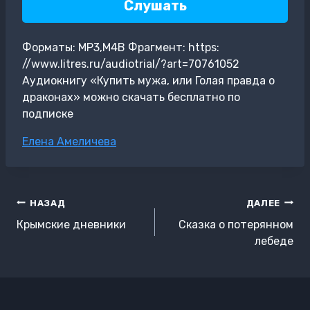
Слушать
Форматы: MP3,M4B Фрагмент: https:
//www.litres.ru/audiotrial/?art=70761052
Аудиокнигу «Купить мужа, или Голая правда о
драконах» можно скачать бесплатно по
подписке
Метки
Елена Амеличева
записи:
Навигация
НАЗАД
ДАЛЕЕ
по
Крымские дневники
Сказка о потерянном
записям
лебеде