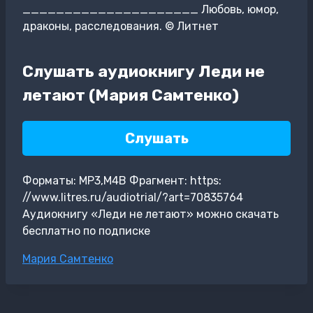
_____________________ Любовь, юмор,
драконы, расследования. © Литнет
Слушать аудиокнигу Леди не
летают (Мария Самтенко)
Слушать
Форматы: MP3,M4B Фрагмент: https:
//www.litres.ru/audiotrial/?art=70835764
Аудиокнигу «Леди не летают» можно скачать
бесплатно по подписке
Метки
Мария Самтенко
записи: