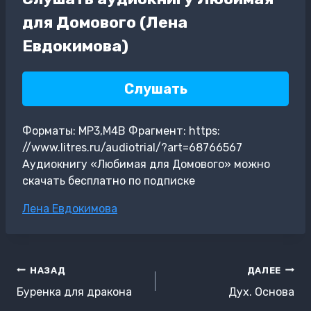
для Домового (Лена
Евдокимова)
Слушать
Форматы: MP3,M4B Фрагмент: https:
//www.litres.ru/audiotrial/?art=68766567
Аудиокнигу «Любимая для Домового» можно
скачать бесплатно по подписке
Метки
Лена Евдокимова
записи:
Навигация
НАЗАД
ДАЛЕЕ
по
Буренка для дракона
Дух. Основа