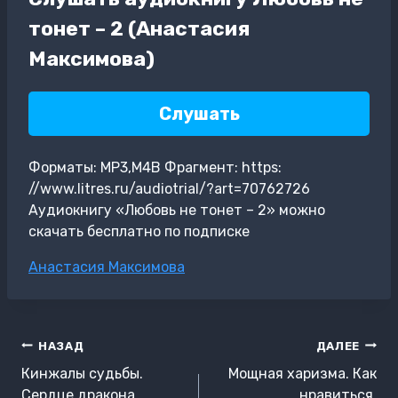
тонет – 2 (Анастасия
Максимова)
Слушать
Форматы: MP3,M4B Фрагмент: https:
//www.litres.ru/audiotrial/?art=70762726
Аудиокнигу «Любовь не тонет – 2» можно
скачать бесплатно по подписке
Метки
Анастасия Максимова
записи:
Навигация
НАЗАД
ДАЛЕЕ
по
Кинжалы судьбы.
Мощная харизма. Как
Сердце дракона
нравиться,