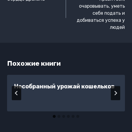
записям
очаровывать, уметь
себя подать и
добиваться успеха у
людей
Похожие книги
Несобранный урожай кошельков