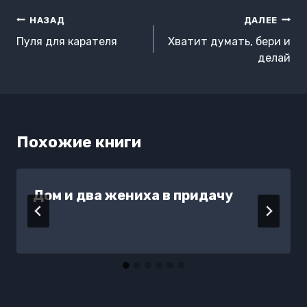
Навигация
НАЗАД
ДАЛЕЕ
по
Пуля для карателя
Хватит думать, бери и
записям
делай
Похожие книги
Дом и два жениха в придачу