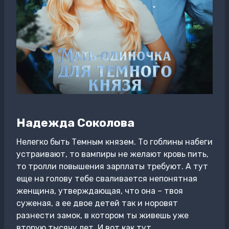
Надежда Соколова
Нелегко быть Темным князем. То гоблины набеги
устраивают, то вампиры не желают кровь пить,
то тролли повышения зарплаты требуют. А тут
еще на голову тебе сваливается непонятная
женщина, утверждающая, что она – твоя
суженая, а ее двое детей так и норовят
разнести замок, в котором ты живешь уже
вторую тысячу лет. И вот как тут,