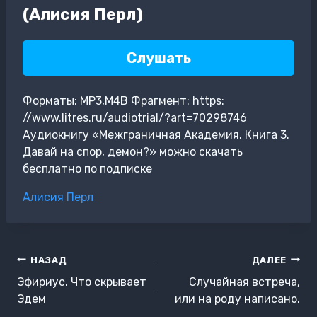
(Алисия Перл)
Слушать
Форматы: MP3,M4B Фрагмент: https:
//www.litres.ru/audiotrial/?art=70298746
Аудиокнигу «Межграничная Академия. Книга 3.
Давай на спор, демон?» можно скачать
бесплатно по подписке
Метки
Алисия Перл
записи:
Навигация
НАЗАД
ДАЛЕЕ
по
Эфириус. Что скрывает
Случайная встреча,
записям
Эдем
или на роду написано.