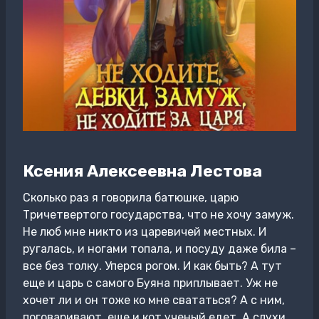
Ксения Алексеевна Лестова
Сколько раз я говорила батюшке, царю
Тричетвертого государства, что не хочу замуж.
Не люб мне никто из царевичей местных. И
ругалась, и ногами топала, и посуду даже била –
все без толку. Уперся рогом. И как быть? А тут
еще и царь с самого Буяна приплывает. Уж не
хочет ли и он тоже ко мне свататься? А с ним,
поговаривают, еще и кот ученый едет. А слухи