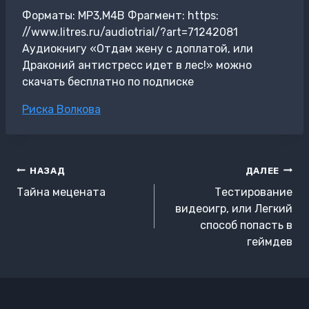
Форматы: MP3,M4B Фрагмент: https:
//www.litres.ru/audiotrial/?art=71242081
Аудиокнигу «Отдам жену с доплатой, или
Драконий антистресс идет в лес!» можно
скачать бесплатно по подписке
Метки
Риска Волкова
записи:
Навигация
НАЗАД
ДАЛЕЕ
по
Тайна мецената
Тестирование
записям
видеоигр, или Легкий
способ попасть в
геймдев