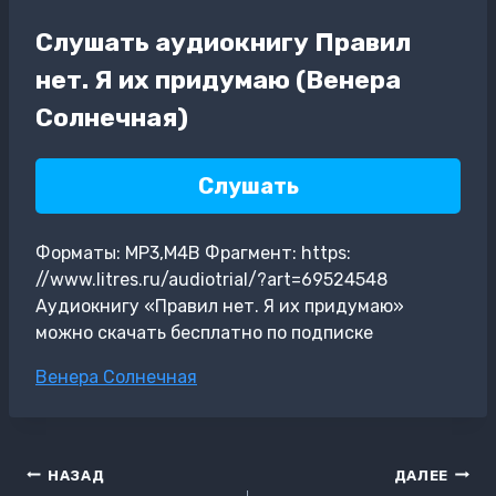
Слушать аудиокнигу Правил
нет. Я их придумаю (Венера
Солнечная)
Слушать
Форматы: MP3,M4B Фрагмент: https:
//www.litres.ru/audiotrial/?art=69524548
Аудиокнигу «Правил нет. Я их придумаю»
можно скачать бесплатно по подписке
Метки
Венера Солнечная
записи:
Навигация
НАЗАД
ДАЛЕЕ