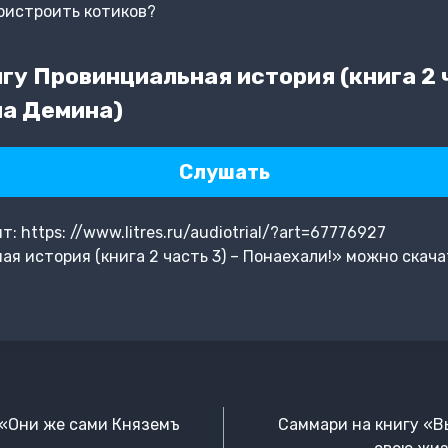
пристроить котиков?
у Провинциальная история (книга 2 ч
на Демина)
Слушать
 https: //www.litres.ru/audiotrial/?art=67776927
я история (книга 2 часть 3) – Понаехали!» можно скача
 «Они же сами Княземъ
Саммари на книгу «В