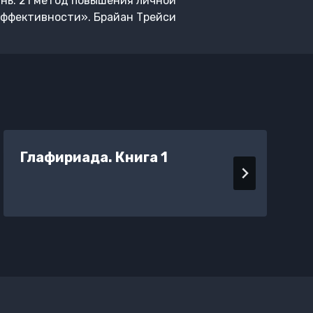
нь. 21 метод повышения личной
эффективности». Брайан Трейси
Глафириада. Книга 1