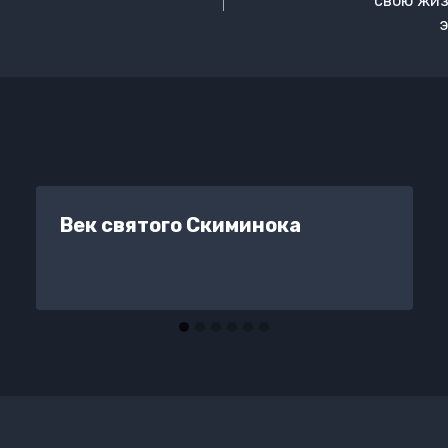
свою жиз
Век святого Скиминока