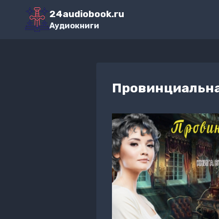
Перейти
24audiobook.ru
к
Аудиокниги
содержимому
Провинциальная