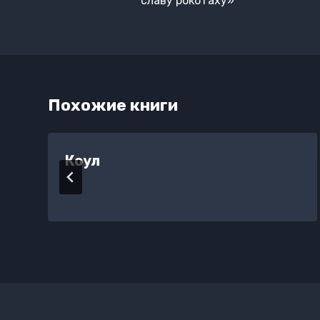
записям
славу рокотаху»
Похожие книги
Коул