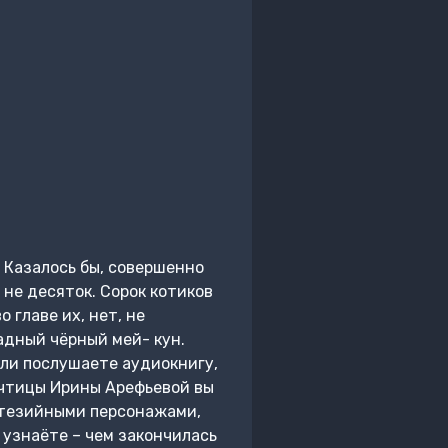
 Казалось бы, совершенно
 не десяток. Сорок котиков
 главе их, нет, не
мадный чёрный мей- кун.
Если послушаете аудиокнигу,
 чтицы Ирины Арефьевой вы
нтезийными персонажами,
 узнаёте – чем закончилась