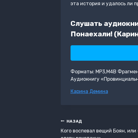
эта история и удалось ли 
Слушать аудиокниг
Понаехали! (Кари
Форматы: MP3,M4B Фрагмент:
Аудиокнигу «Провинциальна
Метки
Карина Демина
записи:
Навигация
НАЗАД
по
Кого воспевал вещий Боян, или