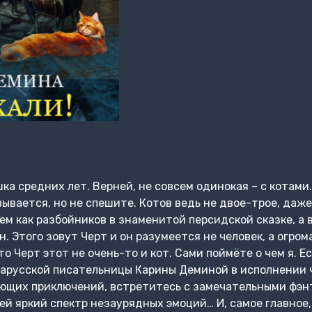
а средних лет. Верней, не совсем одинокая – с котами.
ывается, но не спешите. Котов ведь не двое-трое, даже
ем как разбойников в знаменитой персидской сказке, а во
. Этого зовут Черт и он разумеется не человек, а огро
то Черт этот не очень-то и кот. Сами поймёте о чем я. 
еларусской писательницы Карины Деминой в исполнении
ающих приключений, встретитесь с замечательными фэ
ей яркий спектр незаурядных эмоций… И, самое главное,