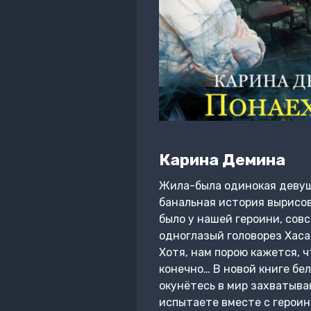
Карина Демина
Жила-была одинокая девушк
банальная история вырисов
было у нашей героини, совс
одноглазый головорез Хасан
Хотя, нам порою кажется, ч
конечно… В новой книге б
окунётесь в мир захватыв
испытаете вместе с героин