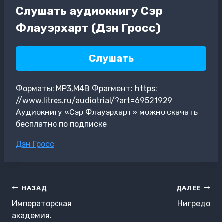
Слушать аудиокнигу Сэр
Флауэрхарт (Дэн Гросс)
Слушать
Форматы: MP3,M4B Фрагмент: https:
//www.litres.ru/audiotrial/?art=69521929
Аудиокнигу «Сэр Флауэрхарт» можно скачать
бесплатно по подписке
Метки
Дэн Гросс
записи:
Навигация
НАЗАД
ДАЛЕЕ
по
Императорская
Нигредо
записям
академия.