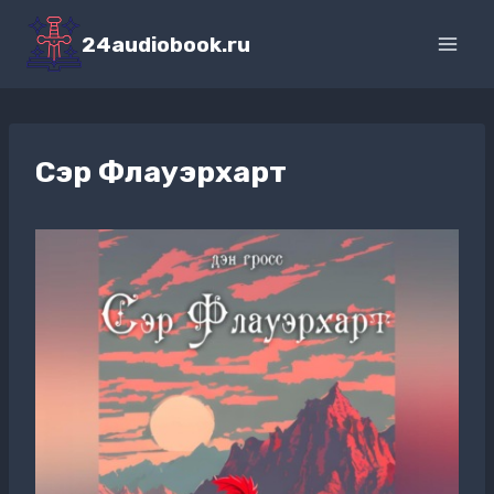
Перейти
к
24audiobook.ru
содержимому
Сэр Флауэрхарт