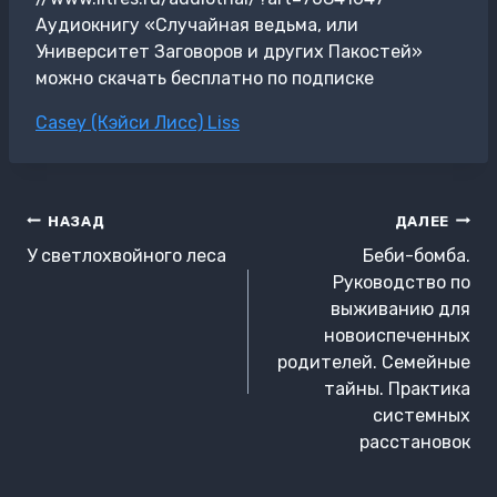
Аудиокнигу «Случайная ведьма, или
Университет Заговоров и других Пакостей»
можно скачать бесплатно по подписке
Метки
Casey (Кэйси Лисс) Liss
записи:
Навигация
НАЗАД
ДАЛЕЕ
по
У светлохвойного леса
Беби-бомба.
записям
Руководство по
выживанию для
новоиспеченных
родителей. Семейные
тайны. Практика
системных
расстановок