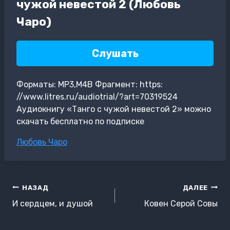
чужой невестой 2 (Любовь
Чаро)
Слушать
Форматы: MP3,M4B Фрагмент: https:
//www.litres.ru/audiotrial/?art=70319524
Аудиокнигу «Танго с чужой невестой 2» можно
скачать бесплатно по подписке
Метки
Любовь Чаро
записи:
Навигация
НАЗАД
ДАЛЕЕ
по
И сердцем, и душой
Ковен Серой Совы
записям