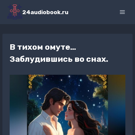
Перейти
к
24audiobook.ru
содержимому
В тихом омуте…
Заблудившись во снах.