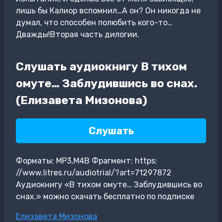
лишь бы Калиор вспомнил…А он? Он никогда не
думал, что способен полюбить кого-то…
Дважды!Вторая часть дилогии.
Слушать аудиокнигу В тихом
омуте… Заблудившись во снах.
(Елизавета Мизонова)
Слушать
Форматы: MP3,M4B Фрагмент: https:
//www.litres.ru/audiotrial/?art=71297872
Аудиокнигу «В тихом омуте… Заблудившись во
снах.» можно скачать бесплатно по подписке
Метки
Елизавета Мизонова