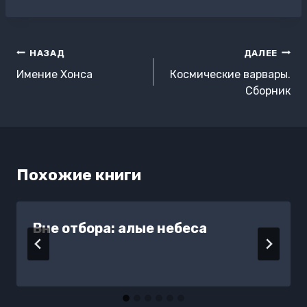
записи:
Навигация
НАЗАД
ДАЛЕЕ
по
Имение Хонса
Космические варвары.
записям
Сборник
Похожие книги
Вне отбора: алые небеса