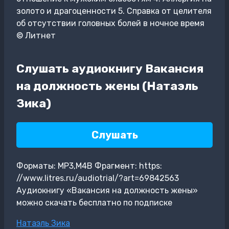
золото и драгоценности 5. Справка от целителя
об отсутствии головных болей в ночное время
© Литнет
Слушать аудиокнигу Вакансия
на должность жены (Натаэль
Зика)
Слушать
Форматы: MP3,M4B Фрагмент: https:
//www.litres.ru/audiotrial/?art=69842563
Аудиокнигу «Вакансия на должность жены»
можно скачать бесплатно по подписке
Метки
Натаэль Зика