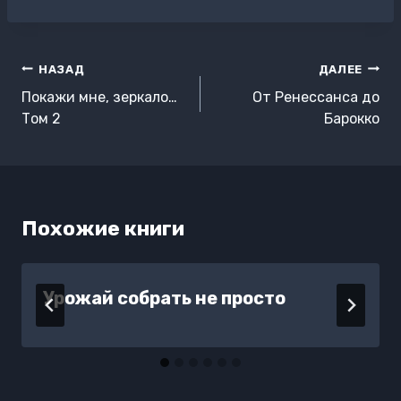
записи:
Навигация
НАЗАД
ДАЛЕЕ
по
Покажи мне, зеркало…
От Ренессанса до
записям
Том 2
Барокко
Похожие книги
Урожай собрать не просто