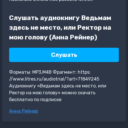
Слушать аудиокнигу Ведьмам
здесь не место, или Ректор на
мою голову (Анна Рейнер)
Слушать
Форматы: MP3,M4B Фрагмент: https:
//www.litres.ru/audiotrial/?art=71849245
Аудиокнигу «Ведьмам здесь не место, или
Ректор на мою голову» можно скачать
бесплатно по подписке
Метки
Анна Рейнер
записи: