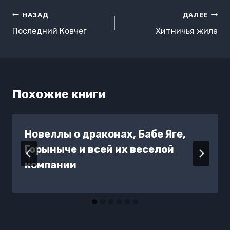
Навигация
НАЗАД
ДАЛЕЕ
по
Последний Ковчег
Хитничья жила
записям
Похожие книги
Новеллы о драконах, Бабе Яге,
Горыныче и всей их веселой
компании