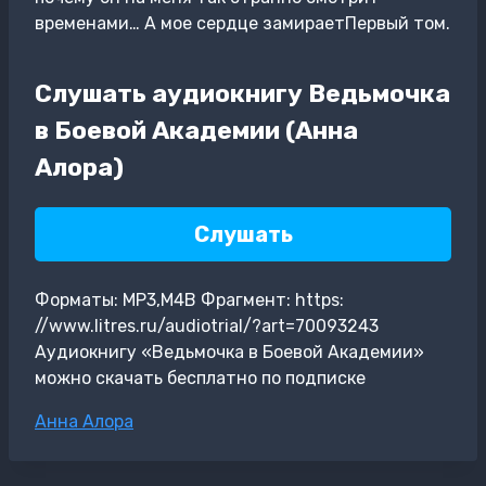
временами… А мое сердце замираетПервый том.
Слушать аудиокнигу Ведьмочка
в Боевой Академии (Анна
Алора)
Слушать
Форматы: MP3,M4B Фрагмент: https:
//www.litres.ru/audiotrial/?art=70093243
Аудиокнигу «Ведьмочка в Боевой Академии»
можно скачать бесплатно по подписке
Метки
Анна Алора
записи: