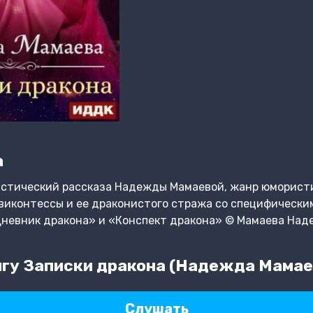
а
астический рассказа Надежды Мамаевой, жанр юмористи
иконтессы и ее драконистого стража со специфическим
«Дневник дракона» и «Конспект дракона» © Мамаева На
гу Записки дракона (Надежда Мамае
Слушать