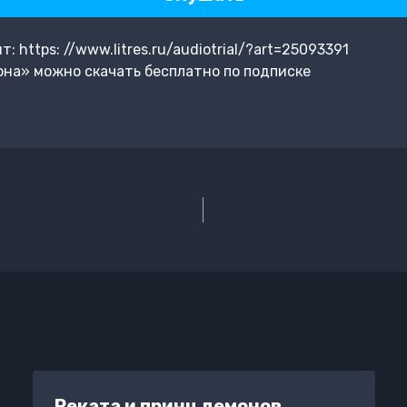
 https: //www.litres.ru/audiotrial/?art=25093391
на» можно скачать бесплатно по подписке
Реката и принц демонов