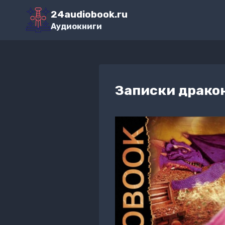
Перейти
24audiobook.ru
к
Аудиокниги
содержимому
Записки драко