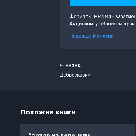
Форматы: MP3,M4B Фрагмент:
Аудиокнигу «Записки драко
Метки
Надежда Мамаева
записи:
Навигация
НАЗАД
по
Добросказки
записям
Похожие книги
Аватар из депо, или