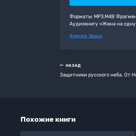
Форматы: MP3,M4B Фрагмент: 
Аудиокнигу «Жена на одну 
Метки
Алисия Эванс
записи:
Навигация
НАЗАД
по
Защитники русского неба. От Н
записям
Похожие книги