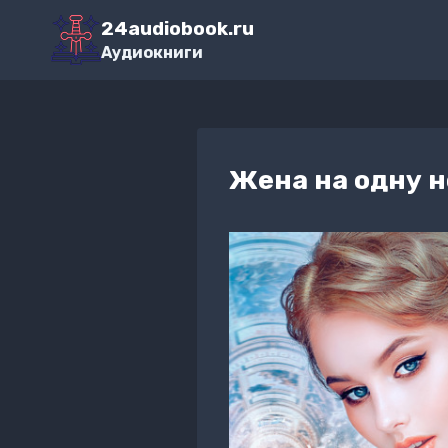
Перейти
24audiobook.ru
к
Аудиокниги
содержимому
Жена на одну н