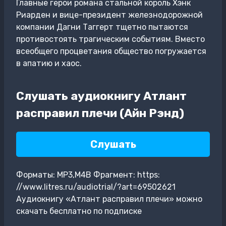
Главные герои романа стальной король Хэнк
Риарден и вице-президент железнодорожной
компании Дагни Таггерт тщетно пытаются
противостоять трагическим событиям. Вместо
всеобщего процветания общество погружается
в апатию и хаос.
Слушать аудиокнигу Атлант
расправил плечи (Айн Рэнд)
Слушать
Форматы: MP3,M4B Фрагмент: https:
//www.litres.ru/audiotrial/?art=69502621
Аудиокнигу «Атлант расправил плечи» можно
скачать бесплатно по подписке