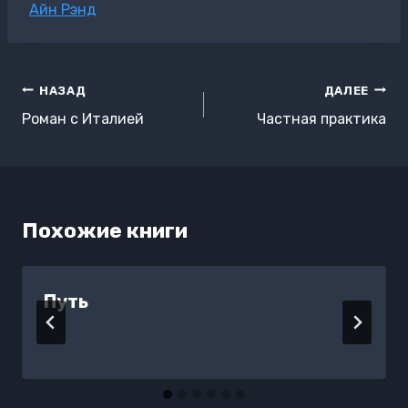
Метки
Айн Рэнд
записи:
Навигация
НАЗАД
ДАЛЕЕ
по
Роман с Италией
Частная практика
записям
Похожие книги
Путь