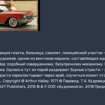
дакция газеты, больница, самолет, полицейский участок
рудников, одним из винтиков машины, составляющих еди
Мир, подобный совершенному, безупречному механизму.
а. Однако и тут их порой раздирают бурные страсти – 
страсти перехлестывают через край, случиться может чт
opyright © Arthur Hailey, 1971 © Перевод. Т.А. Кудрявце
AST Publishers, 2015 © & ℗ ООО «Аудиокнига», 2018 Про