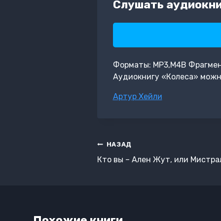
Слушать аудиокни
Форматы: MP3,M4B Фрагмент: 
Аудиокнигу «Колеса» можно
Метки
Артур Хейли
записи:
Навигация
НАЗАД
по
Кто вы – Ален Жут, или Мистр
записям
Похожие книги