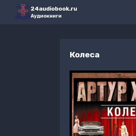
Перейти
24audiobook.ru
к
Аудиокниги
содержимому
Колеса