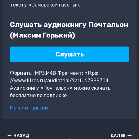
тексту «Самарской газеты».
Слушать аудиокнигу Почтальон
(Максим Горький)
Слушать
Форматы: MP3,M4B Фрагмент: https:
//www.litres.ru/audiotrial/?art=67899704
Аудиокнигу «Почтальон» можно скачать
бесплатно по подписке
Метки
Максим Горький
записи:
Навигация
НАЗАД
ДАЛЕЕ