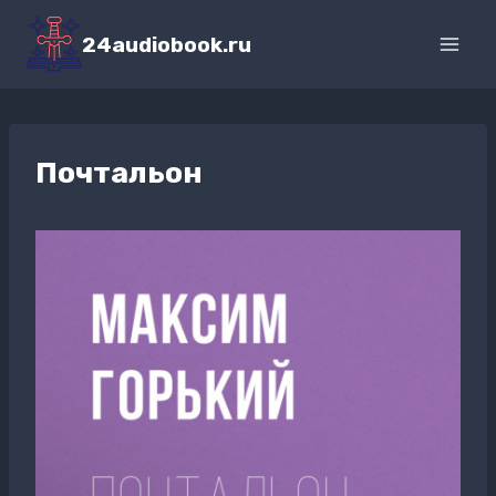
Перейти
к
24audiobook.ru
содержимому
Почтальон