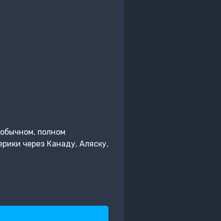
еобычном, полном
ики через Канаду, Аляску,