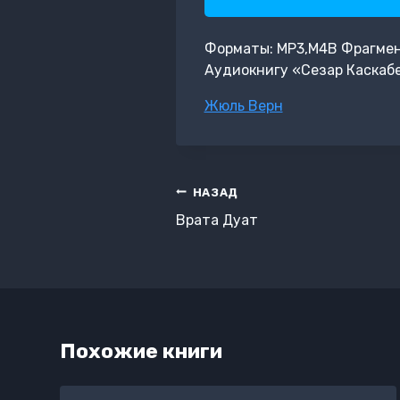
Форматы: MP3,M4B Фрагмент: 
Аудиокнигу «Сезар Каскабе
Метки
Жюль Верн
записи:
Навигация
НАЗАД
по
Врата Дуат
записям
Похожие книги