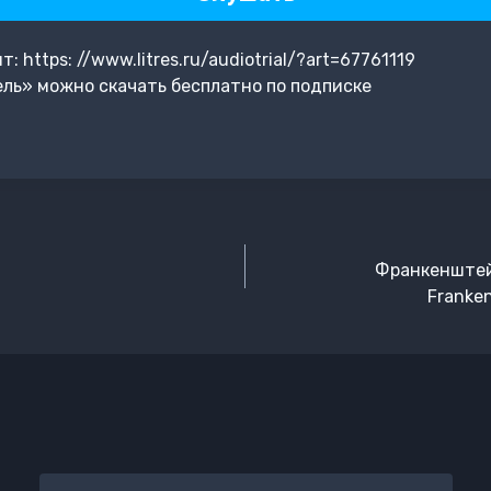
https: //www.litres.ru/audiotrial/?art=67761119
ль» можно скачать бесплатно по подписке
Франкенштей
Franken