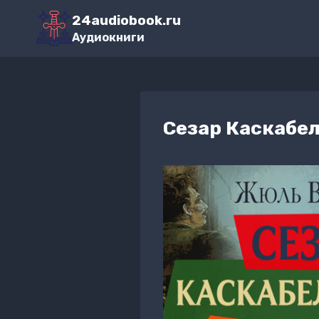
Перейти
24audiobook.ru
к
Аудиокниги
содержимому
Сезар Каскабе